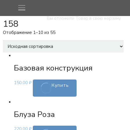
Вы отложили
Товар
в свою корзину.
158
Отображение 1–10 из 55
Базовая конструкция
Этот
150.00
₽
Купить
товар
имеет
несколько
вариаций.
Блуза Роза
Опции
можно
Этот
220.00
₽
выбрать