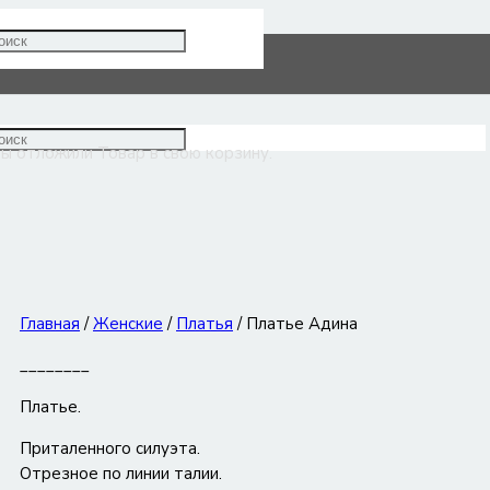
Платье Адина
ы отложили
Товар
в свою корзину.
Главная
/
Женские
/
Платья
/ Платье Адина
________
Платье.
Приталенного силуэта.
Отрезное по линии талии.