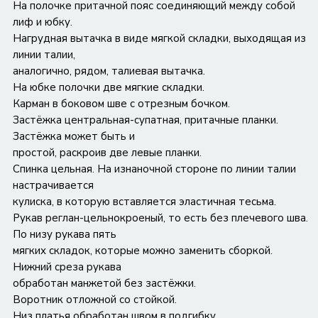
На полочке притачной пояс соединяющий между собой
лиф и юбку.
Нагрудная вытачка в виде мягкой складки, выходящая из
линии талии,
аналогично, рядом, талиевая вытачка.
На юбке полочки две мягкие складки.
Карман в боковом шве с отрезным бочком.
Застёжка центральная-супатная, притачные планки.
Застёжка может быть и
простой, раскроив две левые планки.
Спинка цельная. На изнаночной стороне по линии талии
настрачивается
кулиска, в которую вставляется эластичная тесьма.
Рукав реглан-цельнокроеный, то есть без плечевого шва.
По низу рукава пять
мягких складок, которые можно заменить сборкой.
Нижний среза рукава
обработан манжетой без застёжки.
Воротник отложной со стойкой.
Низ платья обработан швом в подгибку.