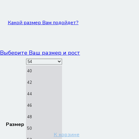
Какой размер Вам подойдет?
Выберите Ваш размер и рост
40
42
44
46
48
Размер
50
К корзине