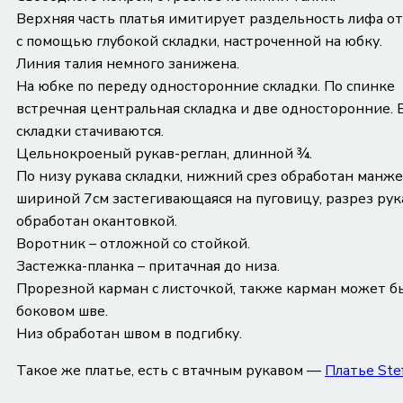
Верхняя часть платья имитирует раздельность лифа от
с помощью глубокой складки, настроченной на юбку.
Линия талия немного занижена.
На юбке по переду односторонние складки. По спинке
встречная центральная складка и две односторонние. 
складки стачиваются.
Цельнокроеный рукав-реглан, длинной ¾.
По низу рукава складки, нижний срез обработан манж
шириной 7см застегивающаяся на пуговицу, разрез рук
обработан окантовкой.
Воротник – отложной со стойкой.
Застежка-планка – притачная до низа.
Прорезной карман с листочкой, также карман может б
боковом шве.
Низ обработан швом в подгибку.
Такое же платье, есть с втачным рукавом —
Платье Stef