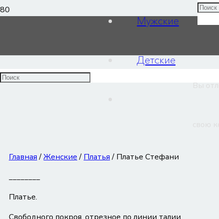
Мужские
Платье Стефани
Детские
Вы от
свою к
Главная
/
Женские
/
Платья
/ Платье Стефани
________
Платье.
Свободного покроя, отрезное по линии талии.