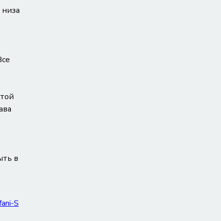
 низа
Все
етой
ава
ыть в
ani-S