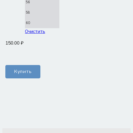
56
58
60
Очистить
150.00
₽
Количество
Купить
товара
Юбка
Лорен