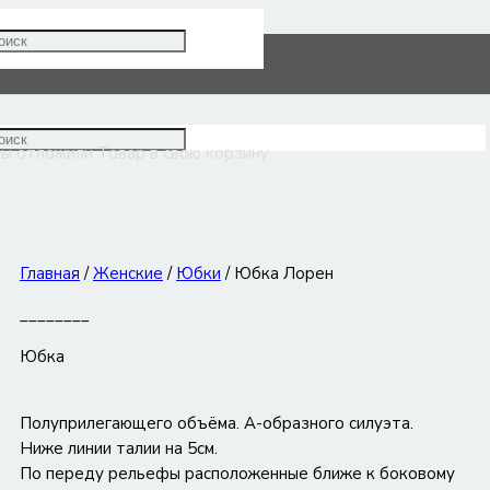
Юбка Лорен
ы отложили
Товар
в свою корзину.
Главная
/
Женские
/
Юбки
/ Юбка Лорен
________
Юбка
Полуприлегающего объёма. А-образного силуэта.
Ниже линии талии на 5см.
По переду рельефы расположенные ближе к боковому