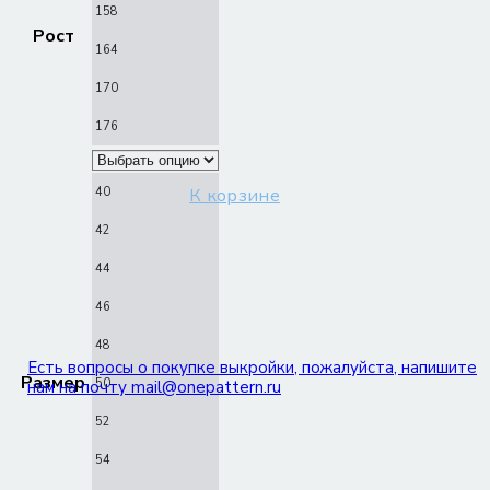
158
Рост
164
170
176
40
К корзине
42
44
46
48
Есть вопросы о покупке выкройки, пожалуйста, напишите
Размер
50
нам на почту mail@onepattern.ru
52
54