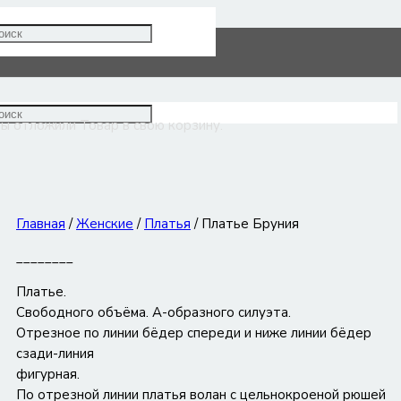
Платье Бруния
ы отложили
Товар
в свою корзину.
Главная
/
Женские
/
Платья
/ Платье Бруния
________
Платье.
Свободного объёма. А-образного силуэта.
Отрезное по линии бёдер спереди и ниже линии бёдер
сзади-линия
фигурная.
По отрезной линии платья волан с цельнокроеной рюшей